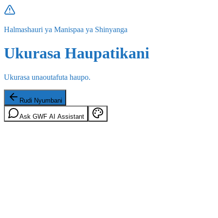
Halmashauri ya Manispaa ya Shinyanga
Ukurasa Haupatikani
Ukurasa unaoutafuta haupo.
Rudi Nyumbani
Ask GWF AI Assistant