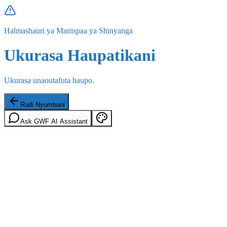
Halmashauri ya Manispaa ya Shinyanga
Ukurasa Haupatikani
Ukurasa unaoutafuta haupo.
Rudi Nyumbani
Ask GWF AI Assistant